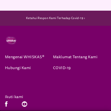
(opens in new window)
Ketahui Respon Kami Terhadap Covid-19 ›
Mengenai WHISKAS®
Maklumat Tentang Kami
Hubungi Kami
COVID-19
Ikuti kami
Facebook (opens in new window)
Youtube (opens in new window)