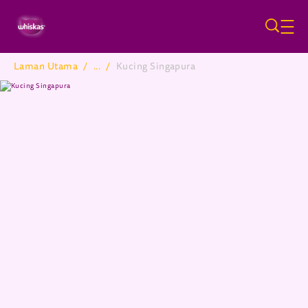
Skip to main content
Laman Utama
/
...
/
Kucing Singapura
Breadcrumb