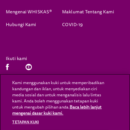
Mengenai WHISKAS®
Maklumat Tentang Kami
Hubungi Kami
COVID-19
Ikuti kami
Facebook (opens in new window)
Youtube (opens in new window)
Kami menggunakan kuki untuk memperibadikan
kandungan dan iklan, untuk menyediakan ciri
(opens in new window)
(opens in new window)
Privasi
Cookies
media sosial dan untuk menganalisis lalu lintas
kami. Anda boleh menggunakan tetapan kuki
(opens in new window)
(opens in new window)
Sah
Kebolehcapaian
untuk mengubah pilihan anda.
Baca lebih lanjut
mengenai dasar kuki kami.
(opens in a new tab)
Hubungi Kami
Tetapan Kuki
TETAPAN KUKI
(opens in new window)
Kerjaya