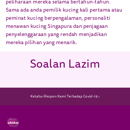
peliharaan mereka selama bertahun-tahun.
Sama ada anda pemilik kucing kali pertama atau
peminat kucing berpengalaman, personaliti
menawan kucing Singapura dan penjagaan
penyelenggaraan yang rendah menjadikan
mereka pilihan yang menarik.
Soalan Lazim
(opens in new window)
Ketahui Respon Kami Terhadap Covid-19 ›