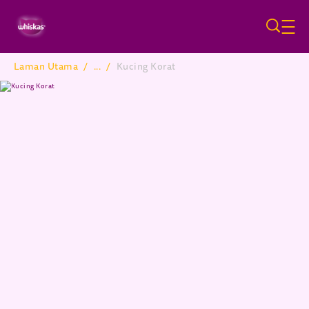
Skip to main content
Laman Utama
/
...
/
Kucing Korat
Breadcrumb