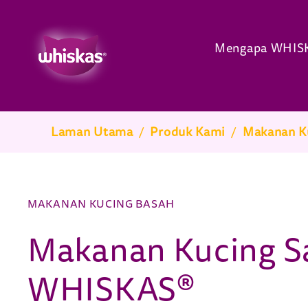
Mengapa WHIS
Breadcrumb
Laman Utama
/
Produk Kami
/
Makanan K
MAKANAN KUCING BASAH
Makanan Kucing S
WHISKAS®