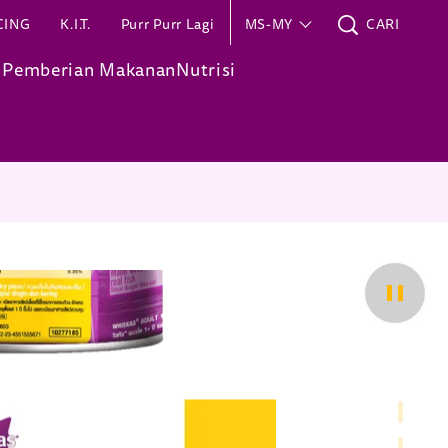
CING
K.I.T.
Purr Purr Lagi
MS-MY
CARI
 Pemberian Makanan
Nutrisi
Pause