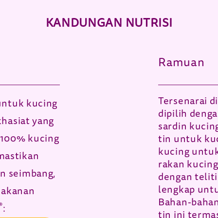
KANDUNGAN NUTRISI
Ramuan
Tersenarai d
ntuk kucing
dipilih deng
khasiat yang
sardin kuci
 100% kucing
tin untuk ku
kucing untu
mastikan
rakan kucing
n seimbang,
dengan telit
lengkap unt
emakanan
Bahan-bahan
®
:
tin ini terma