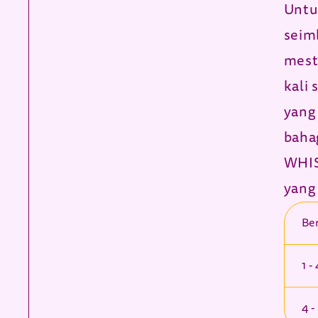
Untu
seim
mest
kali 
yang
baha
WHI
yang
Ber
1 -
4 -