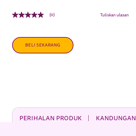
(0)
Tuliskan ulasan
Tiada
nilai
penarafan
Pautan
halaman
yang
BELI SEKARANG
sama.
PERIHALAN PRODUK
KANDUNGAN 