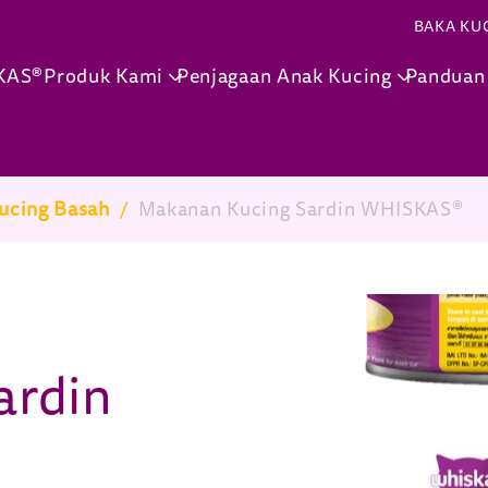
Skip to main content
BAKA KU
KAS®
Produk Kami
Penjagaan Anak Kucing
Panduan
ucing Basah
/
Makanan Kucing Sardin WHISKAS®
ardin