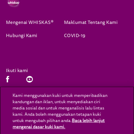
Mengenai WHISKAS®
Maklumat Tentang Kami
Hubungi Kami
COVID-19
Ikuti kami
Facebook (opens in new window)
Youtube (opens in new window)
Kami menggunakan kuki untuk memperibadikan
kandungan dan iklan, untuk menyediakan ciri
(opens in new window)
(opens in new window)
Privasi
Cookies
media sosial dan untuk menganalisis lalu lintas
kami. Anda boleh menggunakan tetapan kuki
(opens in new window)
(opens in new window)
Sah
Kebolehcapaian
untuk mengubah pilihan anda.
Baca lebih lanjut
mengenai dasar kuki kami.
(opens in a new tab)
Hubungi Kami
Tetapan Kuki