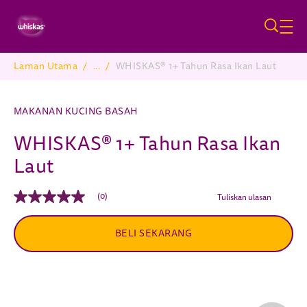
Skip to main content
Laman Utama
/
...
/
WHISKAS® 1+ Tahun Rasa Ikan Laut
Breadcrumb
MAKANAN KUCING BASAH
WHISKAS® 1+ Tahun Rasa Ikan
Laut
(0)
Tuliskan ulasan
Tiada
nilai
penarafan
BELI SEKARANG
Pautan
halaman
yang
sama.
Pause