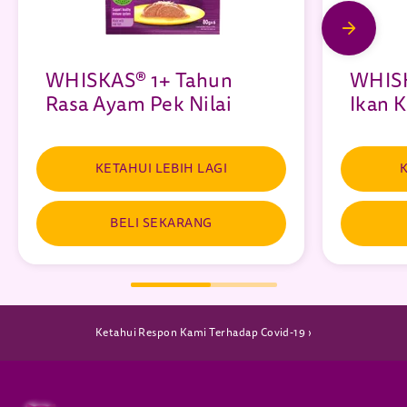
WHISKAS® 1+ Tahun
WHISK
Rasa Ayam Pek Nilai
Ikan 
KETAHUI LEBIH LAGI
K
BELI SEKARANG
(opens in new window)
Ketahui Respon Kami Terhadap Covid-19 ›